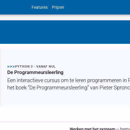
Features
Prijzen
>>>
PYTHON 3 · VANAF NUL
De Programmeursleerling
Een interactieve cursus om te leren programmeren in 
het boek “De Programmeursleerling” van Pieter Spronck
Werken met het systeem
— bestu