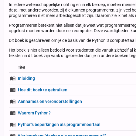
In iedere wetenschappelijke richting en in elk beroep, moeten mense
data, met andere woorden, zij die kunnen programmeren, zijn veel beter
programmeren niet meer arbeidsgeschikt zijn. Daarom zie ik het als 
Programmeren betekent niet alleen dat je weet wat programmeerregel
opgelost moeten worden door een computer. Deze vaardigheden kun je
Dit boek is geschreven om je de basis van de Python 3 computertaal t
Het boek is niet alleen bedoeld voor studenten die vanuit zichzelf 
teksten in dit boek zijn vaak uitgebreider dan je in andere boeken 
Titel
Status
Status
Type
Inleiding
Hoe dit boek te gebruiken
Aannames en veronderstellingen
Waarom Python?
Python's beperkingen als programmeertaal
Wat betekent "denken als een programmeur?"