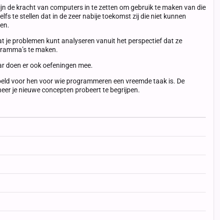
ijn de kracht van computers in te zetten om gebruik te maken van die
fs te stellen dat in de zeer nabije toekomst zij die niet kunnen
ren.
 je problemen kunt analyseren vanuit het perspectief dat ze
ogramma’s te maken.
aar doen er ook oefeningen mee.
edoeld voor hen voor wie programmeren een vreemde taak is. De
neer je nieuwe concepten probeert te begrijpen.