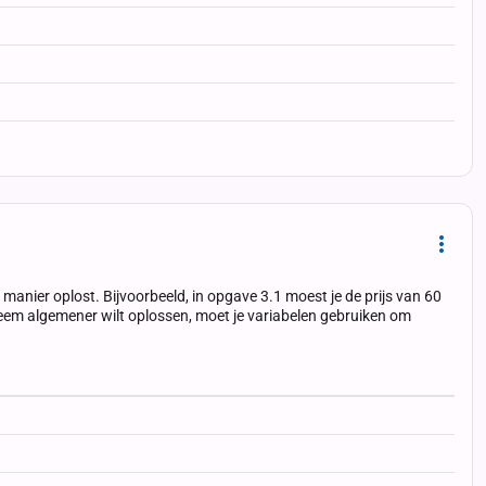
Dropd
anier oplost. Bijvoorbeeld, in opgave 3.1 moest je de prijs van 60
obleem algemener wilt oplossen, moet je variabelen gebruiken om