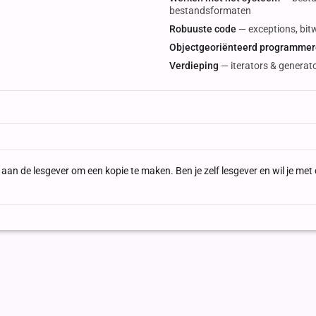
bestandsformaten
Robuuste code
— exceptions, bit
Objectgeoriënteerd programme
Verdieping
— iterators & generato
ag aan de lesgever om een kopie te maken. Ben je zelf lesgever en wil je m