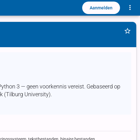
Toggle
Aanmelden
Uitge
Python 3 — geen voorkennis vereist. Gebaseerd op
 (Tilburg University).
ringssysteem, tekstbestanden, binaire bestanden,