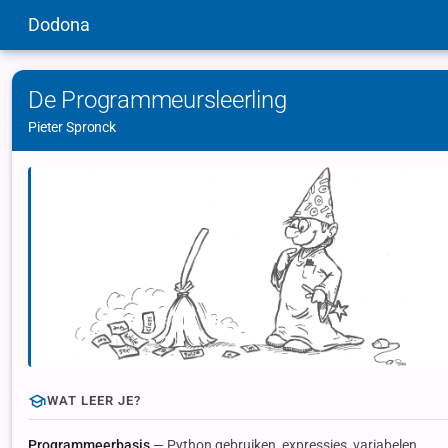
Dodona
De Programmeursleerling
Pieter Spronck
WAT LEER JE?
Programmeerbasis
— Python gebruiken, expressies, variabelen