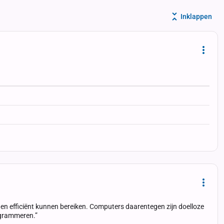
Inklappen
Dropd
Dropd
 en efficiënt kunnen bereiken. Computers daarentegen zijn doelloze
rogrammeren.”