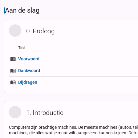
Aan de slag
0. Proloog
Titel
Status
Status
Type
Voorwoord
Dankwoord
Bijdragen
1. Introductie
Computers zijn prachtige machines. De meeste machines (auto’s, tele
machines, die alles wat je maar wilt aangeleerd kunnen krijgen. De k