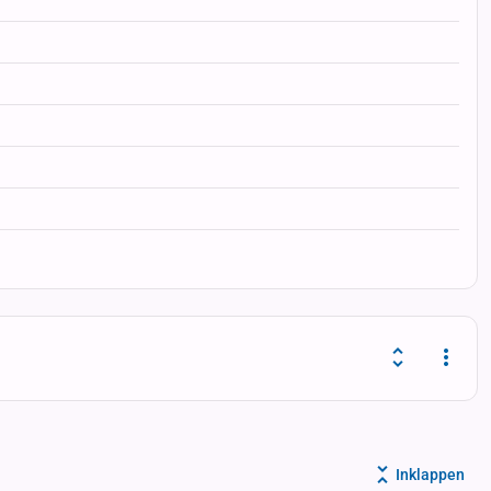
Dropd
Inklappen