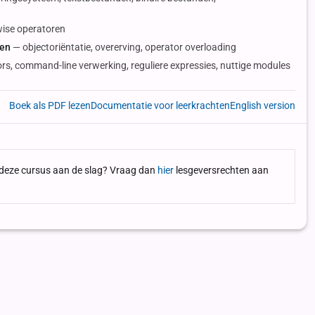
wise operatoren
ren
— objectoriëntatie, overerving, operator overloading
rs, command-line verwerking, reguliere expressies, nuttige modules
Boek als PDF lezen
Documentatie voor leerkrachten
English version
et deze cursus aan de slag? Vraag dan
hier
lesgeversrechten aan