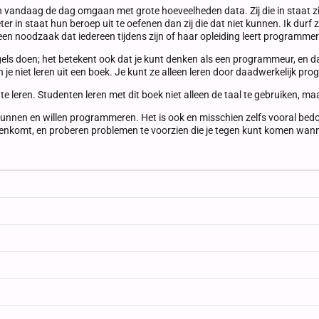
n vandaag de dag omgaan met grote hoeveelheden data. Zij die in staat z
 in staat hun beroep uit te oefenen dan zij die dat niet kunnen. Ik durf zel
een noodzaak dat iedereen tijdens zijn of haar opleiding leert programme
s doen; het betekent ook dat je kunt denken als een programmeur, en dat
 niet leren uit een boek. Je kunt ze alleen leren door daadwerkelijk pr
e leren. Studenten leren met dit boek niet alleen de taal te gebruiken, m
al kunnen en willen programmeren. Het is ook en misschien zelfs vooral b
tegenkomt, en proberen problemen te voorzien die je tegen kunt komen wan