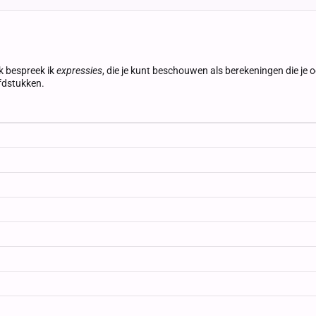
k bespreek ik
expressies
, die je kunt beschouwen als berekeningen die je 
ofdstukken.