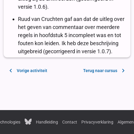
Vorige activiteit
Terug naar cursus
chnologies
Handleiding
Contact
Privacyverklaring
Algemen