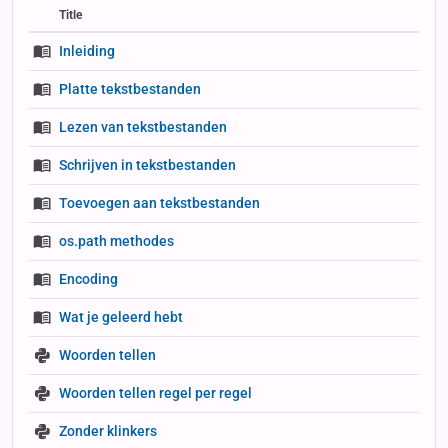
Title
Status
Status
Type
Inleiding
Platte tekstbestanden
Lezen van tekstbestanden
Schrijven in tekstbestanden
Toevoegen aan tekstbestanden
os.path methodes
Encoding
Wat je geleerd hebt
Woorden tellen
Woorden tellen regel per regel
Zonder klinkers