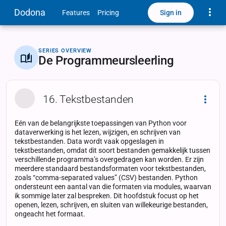
Toggle
Dodona
Sign in
Features
Pricing
SERIES OVERVIEW
De Programmeursleerling
16. Tekstbestanden
Dropd
Eén van de belangrijkste toepassingen van Python voor
dataverwerking is het lezen, wijzigen, en schrijven van
tekstbestanden. Data wordt vaak opgeslagen in
tekstbestanden, omdat dit soort bestanden gemakkelijk tussen
verschillende programma’s overgedragen kan worden. Er zijn
meerdere standaard bestandsformaten voor tekstbestanden,
zoals “comma-separated values” (CSV) bestanden. Python
ondersteunt een aantal van die formaten via modules, waarvan
ik sommige later zal bespreken. Dit hoofdstuk focust op het
openen, lezen, schrijven, en sluiten van willekeurige bestanden,
ongeacht het formaat.