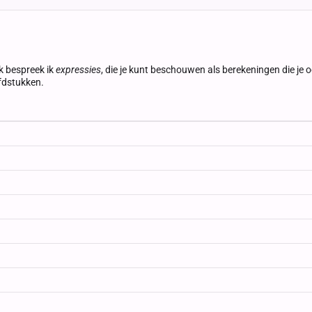
k bespreek ik
expressies
, die je kunt beschouwen als berekeningen die je 
ofdstukken.