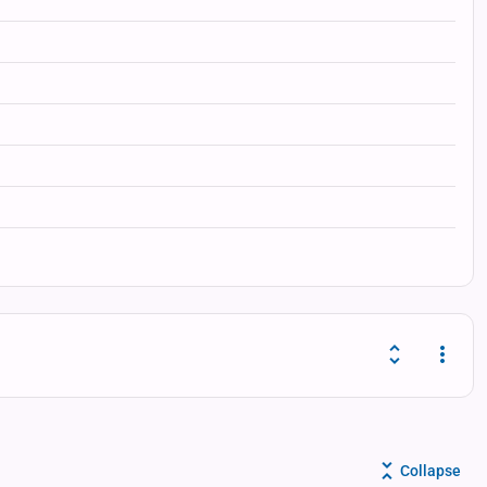
Dropd
Collapse