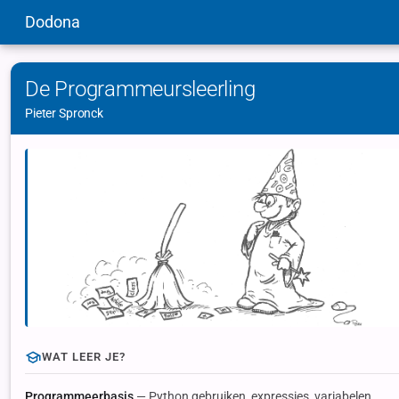
Dodona
De Programmeursleerling
Pieter Spronck
WAT LEER JE?
Programmeerbasis
— Python gebruiken, expressies, variabelen