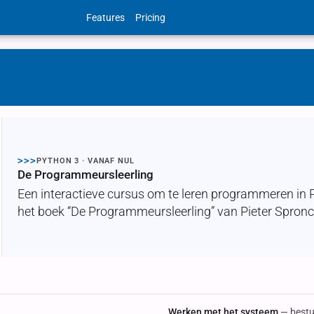
Features
Pricing
>>>
PYTHON 3 · VANAF NUL
De Programmeursleerling
Een interactieve cursus om te leren programmeren in 
het boek “De Programmeursleerling” van Pieter Spronck
Werken met het systeem
— bestu