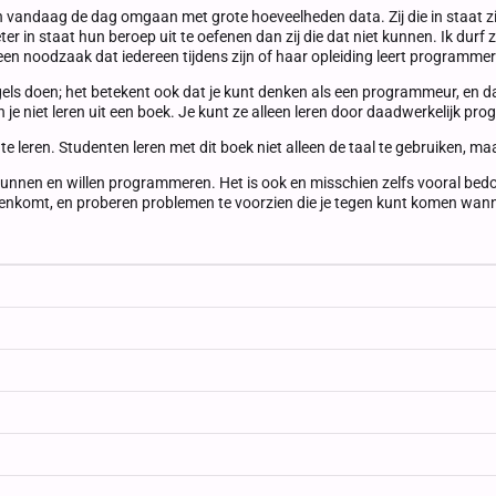
n vandaag de dag omgaan met grote hoeveelheden data. Zij die in staat z
 in staat hun beroep uit te oefenen dan zij die dat niet kunnen. Ik durf zel
een noodzaak dat iedereen tijdens zijn of haar opleiding leert programme
s doen; het betekent ook dat je kunt denken als een programmeur, en dat
 niet leren uit een boek. Je kunt ze alleen leren door daadwerkelijk pr
e leren. Studenten leren met dit boek niet alleen de taal te gebruiken, m
al kunnen en willen programmeren. Het is ook en misschien zelfs vooral b
tegenkomt, en proberen problemen te voorzien die je tegen kunt komen wan