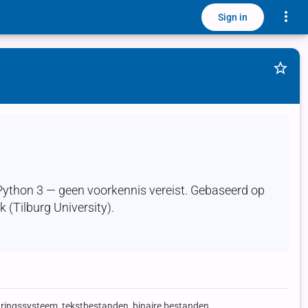
Toggle
Sign in
Feat
Python 3 — geen voorkennis vereist. Gebaseerd op
 (Tilburg University).
ringssysteem, tekstbestanden, binaire bestanden,