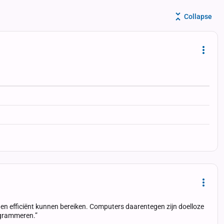
Collapse
Dropd
Dropd
 en efficiënt kunnen bereiken. Computers daarentegen zijn doelloze
rogrammeren.”