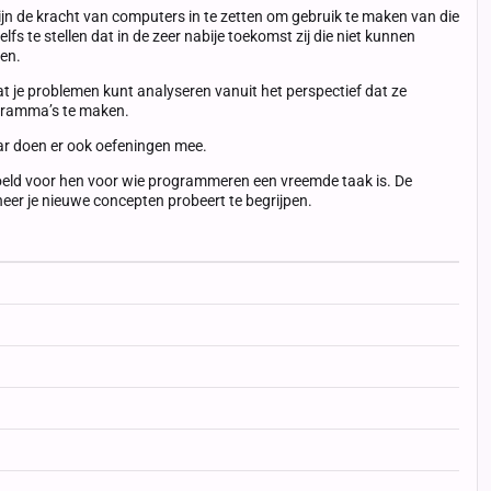
ijn de kracht van computers in te zetten om gebruik te maken van die
fs te stellen dat in de zeer nabije toekomst zij die niet kunnen
ren.
 je problemen kunt analyseren vanuit het perspectief dat ze
ogramma’s te maken.
aar doen er ook oefeningen mee.
edoeld voor hen voor wie programmeren een vreemde taak is. De
neer je nieuwe concepten probeert te begrijpen.