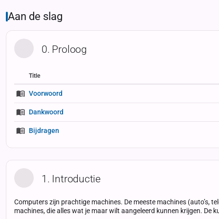
Aan de slag
0. Proloog
Title
Status
Status
Type
Voorwoord
Dankwoord
Bijdragen
1. Introductie
Computers zijn prachtige machines. De meeste machines (auto’s, tele
machines, die alles wat je maar wilt aangeleerd kunnen krijgen. De k