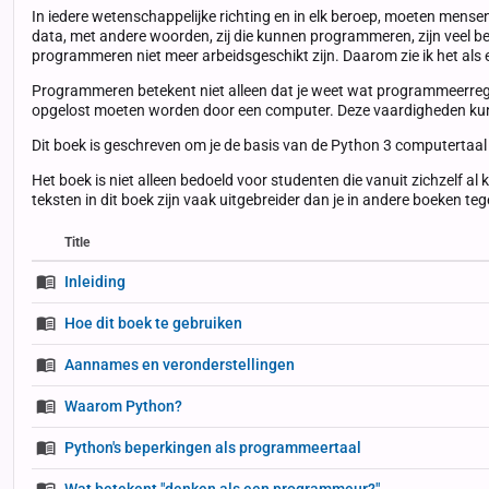
In iedere wetenschappelijke richting en in elk beroep, moeten mense
data, met andere woorden, zij die kunnen programmeren, zijn veel beter
programmeren niet meer arbeidsgeschikt zijn. Daarom zie ik het als 
Programmeren betekent niet alleen dat je weet wat programmeerregel
opgelost moeten worden door een computer. Deze vaardigheden kun je
Dit boek is geschreven om je de basis van de Python 3 computertaal t
Het boek is niet alleen bedoeld voor studenten die vanuit zichzelf 
teksten in dit boek zijn vaak uitgebreider dan je in andere boeken 
Title
Status
Status
Type
Inleiding
Hoe dit boek te gebruiken
Aannames en veronderstellingen
Waarom Python?
Python's beperkingen als programmeertaal
Wat betekent "denken als een programmeur?"