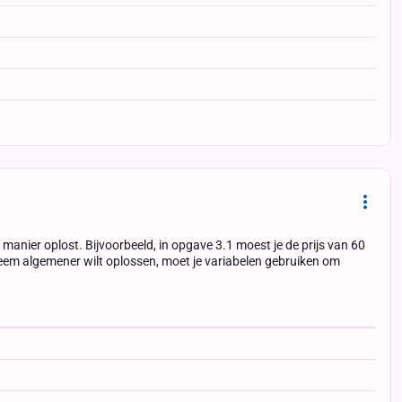
Dropd
anier oplost. Bijvoorbeeld, in opgave 3.1 moest je de prijs van 60
obleem algemener wilt oplossen, moet je variabelen gebruiken om