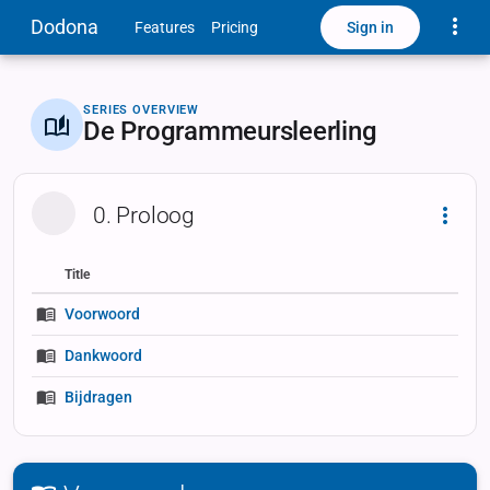
Toggle
Dodona
Sign in
Features
Pricing
SERIES OVERVIEW
De Programmeursleerling
0. Proloog
Dropd
Title
Status
Status
Type
Voorwoord
Dankwoord
Bijdragen