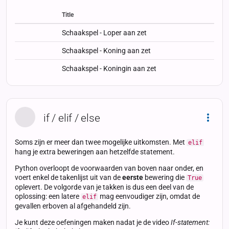
Title
Status
Status
Type
Schaakspel - Loper aan zet
Schaakspel - Koning aan zet
Schaakspel - Koningin aan zet
if / elif / else
Dropd
Soms zijn er meer dan twee mogelijke uitkomsten. Met
elif
hang je extra beweringen aan hetzelfde statement.
Python overloopt de voorwaarden van boven naar onder, en
voert enkel de takenlijst uit van de
eerste
bewering die
True
oplevert. De volgorde van je takken is dus een deel van de
oplossing: een latere
mag eenvoudiger zijn, omdat de
elif
gevallen erboven al afgehandeld zijn.
Je kunt deze oefeningen maken nadat je de video
If-statement: