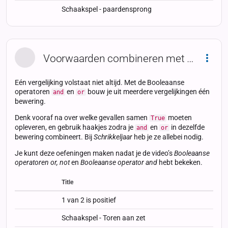
Schaakspel - paardensprong
Voorwaarden combineren met and en or
Dropd
Eén vergelijking volstaat niet altijd. Met de Booleaanse
operatoren
en
bouw je uit meerdere vergelijkingen één
and
or
bewering.
Denk vooraf na over welke gevallen samen
moeten
True
opleveren, en gebruik haakjes zodra je
en
in dezelfde
and
or
bewering combineert. Bij
Schrikkeljaar
heb je ze allebei nodig.
Je kunt deze oefeningen maken nadat je de video’s
Booleaanse
operatoren or, not
en
Booleaanse operator and
hebt bekeken.
Title
Status
Status
Type
1 van 2 is positief
Schaakspel - Toren aan zet