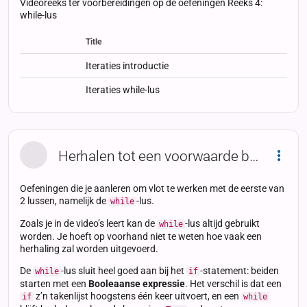
Videoreeks ter voorbereidingen op de oefeningen Reeks 4:
while-lus
Title
Status
Status
Type
Iteraties introductie
Iteraties while-lus
Herhalen tot een voorwaarde bereikt is
Dropd
Oefeningen die je aanleren om vlot te werken met de eerste van
2 lussen, namelijk de
-lus.
while
Zoals je in de video’s leert kan de
-lus altijd gebruikt
while
worden. Je hoeft op voorhand niet te weten hoe vaak een
herhaling zal worden uitgevoerd.
De
-lus sluit heel goed aan bij het
-statement: beiden
while
if
starten met een
Booleaanse expressie
. Het verschil is dat een
z’n takenlijst hoogstens één keer uitvoert, en een
if
while