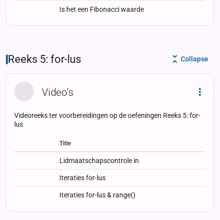
Is het een Fibonacci waarde
Reeks 5: for-lus
Collapse
Video's
Dropd
Videoreeks ter voorbereidingen op de oefeningen Reeks 5: for-
lus
Title
Status
Status
Type
Lidmaatschapscontrole in
Iteraties for-lus
Iteraties for-lus & range()