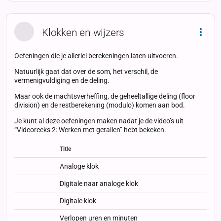
Klokken en wijzers
Dropd
Oefeningen die je allerlei berekeningen laten uitvoeren.
Natuurlijk gaat dat over de som, het verschil, de
vermenigvuldiging en de deling.
Maar ook de machtsverheffing, de geheeltallige deling (floor
division) en de restberekening (modulo) komen aan bod.
Je kunt al deze oefeningen maken nadat je de video’s uit
“Videoreeks 2: Werken met getallen” hebt bekeken.
Title
Status
Status
Type
Analoge klok
Digitale naar analoge klok
Digitale klok
Verlopen uren en minuten