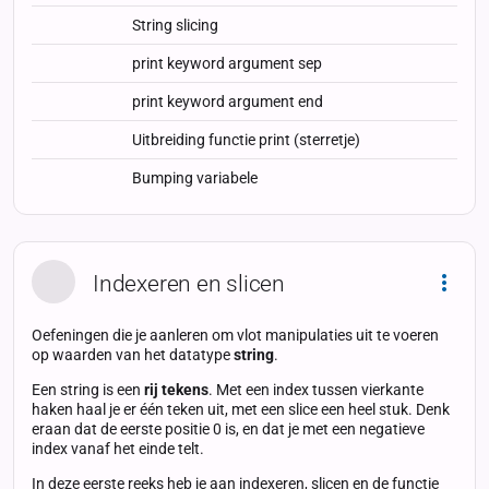
String slicing
print keyword argument sep
print keyword argument end
Uitbreiding functie print (sterretje)
Bumping variabele
Indexeren en slicen
Dropd
Oefeningen die je aanleren om vlot manipulaties uit te voeren
op waarden van het datatype
string
.
Een string is een
rij tekens
. Met een index tussen vierkante
haken haal je er één teken uit, met een slice een heel stuk. Denk
eraan dat de eerste positie 0 is, en dat je met een negatieve
index vanaf het einde telt.
In deze eerste reeks heb je aan indexeren, slicen en de functie