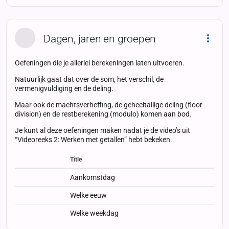
Dagen, jaren en groepen
Dropd
Oefeningen die je allerlei berekeningen laten uitvoeren.
Natuurlijk gaat dat over de som, het verschil, de
vermenigvuldiging en de deling.
Maar ook de machtsverheffing, de geheeltallige deling (floor
division) en de restberekening (modulo) komen aan bod.
Je kunt al deze oefeningen maken nadat je de video’s uit
“Videoreeks 2: Werken met getallen” hebt bekeken.
Title
Status
Status
Type
Aankomstdag
Welke eeuw
Welke weekdag