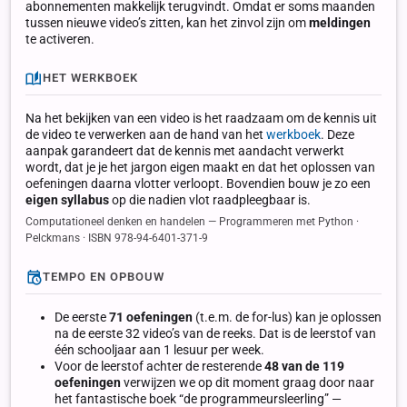
abonnementen makkelijk terugvindt. Omdat er soms maanden
tussen nieuwe video’s zitten, kan het zinvol zijn om
meldingen
te activeren.
HET WERKBOEK
Na het bekijken van een video is het raadzaam om de kennis uit
de video te verwerken aan de hand van het
werkboek
. Deze
aanpak garandeert dat de kennis met aandacht verwerkt
wordt, dat je je het jargon eigen maakt en dat het oplossen van
oefeningen daarna vlotter verloopt. Bovendien bouw je zo een
eigen syllabus
op die nadien vlot raadpleegbaar is.
Computationeel denken en handelen — Programmeren met Python ·
Pelckmans · ISBN 978-94-6401-371-9
TEMPO EN OPBOUW
De eerste
71 oefeningen
(t.e.m. de for-lus) kan je oplossen
na de eerste 32 video’s van de reeks. Dat is de leerstof van
één schooljaar aan 1 lesuur per week.
Voor de leerstof achter de resterende
48 van de 119
oefeningen
verwijzen we op dit moment graag door naar
het fantastische boek “de programmeursleerling” —