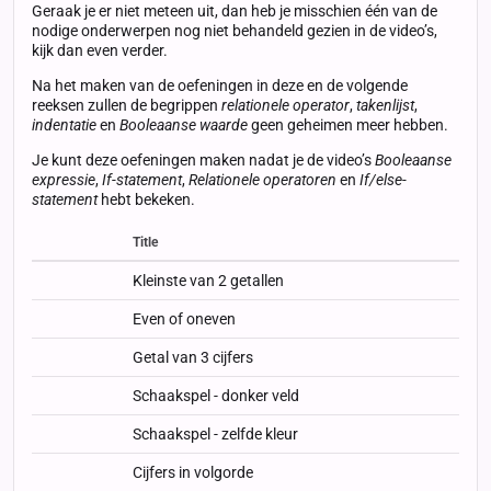
Geraak je er niet meteen uit, dan heb je misschien één van de
nodige onderwerpen nog niet behandeld gezien in de video’s,
kijk dan even verder.
Na het maken van de oefeningen in deze en de volgende
reeksen zullen de begrippen
relationele operator
,
takenlijst
,
indentatie
en
Booleaanse waarde
geen geheimen meer hebben.
Je kunt deze oefeningen maken nadat je de video’s
Booleaanse
expressie
,
If-statement
,
Relationele operatoren
en
If/else-
statement
hebt bekeken.
Title
Status
Status
Type
Kleinste van 2 getallen
Even of oneven
Getal van 3 cijfers
Schaakspel - donker veld
Schaakspel - zelfde kleur
Cijfers in volgorde