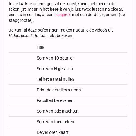
In de laatste oefeningen zit de moeilijkheid niet meer in de
takenlijst, maar in het
bereik
van je lus: twee lussen na elkaar,
een lus in een lus, of een
met een derde argument (de
range()
stapgrootte).
Je kunt al deze oefeningen maken nadat je de video’s uit
Videoreeks 5: for-lus
hebt bekeken.
Title
Status
Status
Type
Som van 10 getallen
Som van N getallen
Tel het aantal nullen
Print de getallen x tem y
Faculteit berekenen
Som van 3de machten
Som van faculteiten
De verloren kaart