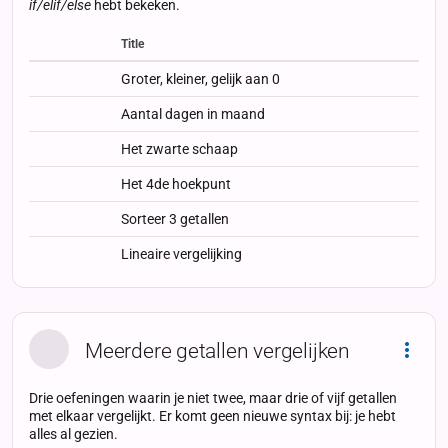
if/elif/else
hebt bekeken.
Title
Status
Status
Type
Groter, kleiner, gelijk aan 0
Aantal dagen in maand
Het zwarte schaap
Het 4de hoekpunt
Sorteer 3 getallen
Lineaire vergelijking
Meerdere getallen vergelijken
Dropd
Drie oefeningen waarin je niet twee, maar drie of vijf getallen
met elkaar vergelijkt. Er komt geen nieuwe syntax bij: je hebt
alles al gezien.