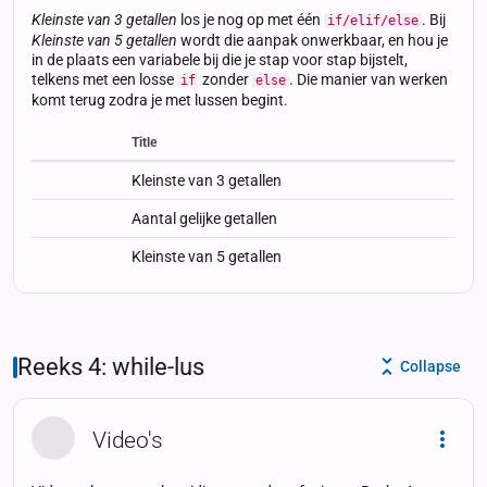
Kleinste van 3 getallen
los je nog op met één
. Bij
if/elif/else
Kleinste van 5 getallen
wordt die aanpak onwerkbaar, en hou je
in de plaats een variabele bij die je stap voor stap bijstelt,
telkens met een losse
zonder
. Die manier van werken
if
else
komt terug zodra je met lussen begint.
Title
Status
Status
Type
Kleinste van 3 getallen
Aantal gelijke getallen
Kleinste van 5 getallen
Reeks 4: while-lus
Collapse
Video's
Dropd