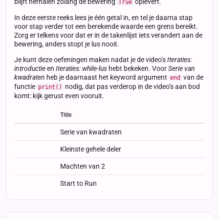
blijft herhalen zolang de bewering
oplevert.
True
In deze eerste reeks lees je één getal in, en tel je daarna stap
voor stap verder tot een berekende waarde een grens bereikt.
Zorg er telkens voor dat er in de takenlijst iets verandert aan de
bewering, anders stopt je lus nooit.
Je kunt deze oefeningen maken nadat je de video’s
Iteraties:
introductie
en
Iteraties: while-lus
hebt bekeken. Voor
Serie van
kwadraten
heb je daarnaast het keyword argument
van de
end
functie
nodig, dat pas verderop in de video’s aan bod
print()
komt: kijk gerust even vooruit.
Title
Status
Status
Type
Serie van kwadraten
Kleinste gehele deler
Machten van 2
Start to Run