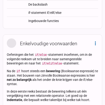
De backslash
if-statement if/elif/else
Ingebouwde functies
Enkelvoudige voorwaarden
Dropd
Oefeningen die het
-statement inoefenen, om in de
if/else
volgende reeksen uit te breiden naar samengestelde
beweringen en naar het
-statement.
if/elif/else
Na de
hoort steeds een
bewering
(Booleaanse expressie) te
if
staan. Het bouwen van zinvolle Booleaanse expressies is hier
net zo belangrijk
als het onder de knie krijgen van de if/else-
syntax.
In deze eerste reeks bestaat de bewering telkens uit één
vergelijking met een relationele operator. Let goed op de
indentatie
, die bepaalt welke takenlijst bij welke tak hoort.