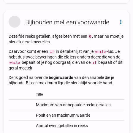
Bijhouden met een voorwaarde
Dropd
Dezelfde reeks getallen, afgesloten met een
, maar nu moet je
0
niet elk getal meetellen.
Daarvoor komt er een
in de takenlijst van je
-lus. Je
if
while
hebt dus twee beweringen die elk iets anders doen: die van de
bepaalt of je nog doorgaat, die van de
bepaalt of dit
while
if
getal meetelt.
Denk goed na over de
beginwaarde
van de variabele die je
bijhoudt. Bij een maximum ligt die niet altijd voor de hand.
Title
Status
Status
Type
Maximum van onbepaalde reeks getallen
Positie van maximum waarde
Aantal even getallen in reeks