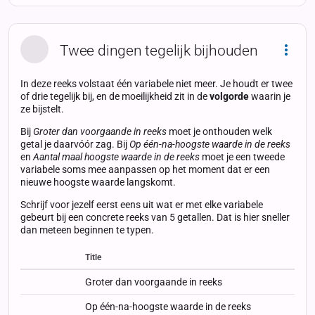
Twee dingen tegelijk bijhouden
Dropd
In deze reeks volstaat één variabele niet meer. Je houdt er twee
of drie tegelijk bij, en de moeilijkheid zit in de
volgorde
waarin je
ze bijstelt.
Bij
Groter dan voorgaande in reeks
moet je onthouden welk
getal je daarvóór zag. Bij
Op één-na-hoogste waarde in de reeks
en
Aantal maal hoogste waarde in de reeks
moet je een tweede
variabele soms mee aanpassen op het moment dat er een
nieuwe hoogste waarde langskomt.
Schrijf voor jezelf eerst eens uit wat er met elke variabele
gebeurt bij een concrete reeks van 5 getallen. Dat is hier sneller
dan meteen beginnen te typen.
Title
Status
Status
Type
Groter dan voorgaande in reeks
Op één-na-hoogste waarde in de reeks