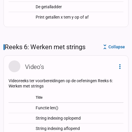
De getalladder
Print getallen x tem y op of af
Reeks 6: Werken met strings
Collapse
Video's
Dropd
Videoreeks ter voorbereidingen op de oefeningen Reeks 6:
Werken met strings
Title
Status
Status
Type
Functie len()
String indexing oplopend
String indexing aflopend