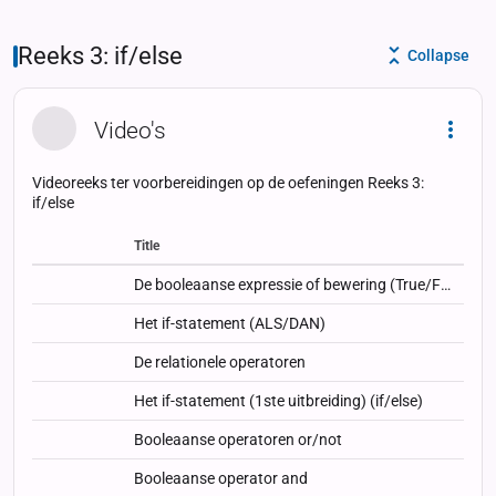
Reeks 3: if/else
Collapse
Video's
Dropd
Videoreeks ter voorbereidingen op de oefeningen Reeks 3:
if/else
Title
Status
Status
Type
De booleaanse expressie of bewering (True/False)
Het if-statement (ALS/DAN)
De relationele operatoren
Het if-statement (1ste uitbreiding) (if/else)
Booleaanse operatoren or/not
Booleaanse operator and