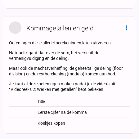
Kommagetallen en geld
Dropd
Oefeningen die je allerlei berekeningen laten uitvoeren.
Natuurlijk gaat dat over de som, het verschil, de
vermenigvuldiging en de deling.
Maar ook de machtsverheffing, de geheeltallige deling (floor
division) en de restberekening (modulo) komen aan bod.
Je kunt al deze oefeningen maken nadat je de video’s uit
“Videoreeks 2: Werken met getallen” hebt bekeken.
Title
Status
Status
Type
Eerste cijfer na de komma
Koekjes kopen