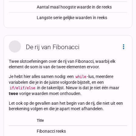
Aantal maal hoogste waarde in de reeks
Langste serie gelijke waarden in reeks
De rij van Fibonacci
Dropd
Twee slotoefeningen over de rij van Fibonacci, waarbij elk
element de som is van de twee elementen ervoor.
Je hebt hier alles samen nodig: een
-lus, meerdere
while
variabelen die je in de juiste volgorde bijstelt, en een
in de takenlijst. Nieuw is dat je niet één maar
if/elif/else
twee
vorige waarden moet onthouden.
Let ook op de gevallen aan het begin van de rij, die niet uit een
berekening volgen en die je apart moet afhandelen.
Title
Status
Status
Type
Fibonacci reeks