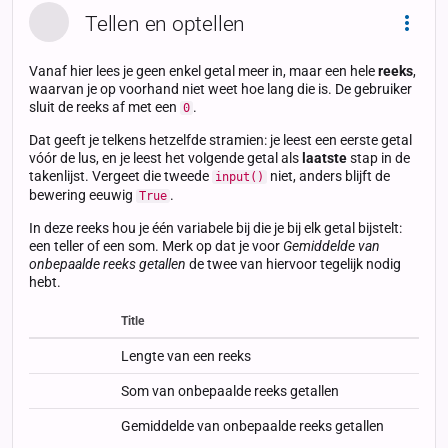
Tellen en optellen
Dropd
Vanaf hier lees je geen enkel getal meer in, maar een hele
reeks
,
waarvan je op voorhand niet weet hoe lang die is. De gebruiker
sluit de reeks af met een
.
0
Dat geeft je telkens hetzelfde stramien: je leest een eerste getal
vóór de lus, en je leest het volgende getal als
laatste
stap in de
takenlijst. Vergeet die tweede
niet, anders blijft de
input()
bewering eeuwig
.
True
In deze reeks hou je één variabele bij die je bij elk getal bijstelt:
een teller of een som. Merk op dat je voor
Gemiddelde van
onbepaalde reeks getallen
de twee van hiervoor tegelijk nodig
hebt.
Title
Status
Status
Type
Lengte van een reeks
Som van onbepaalde reeks getallen
Gemiddelde van onbepaalde reeks getallen