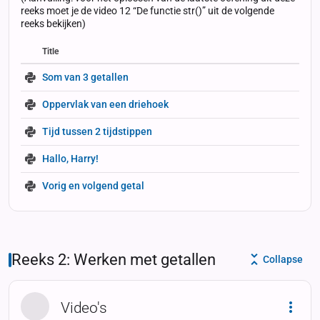
reeks moet je de video 12 “De functie str()” uit de volgende
reeks bekijken)
Title
Status
Status
Type
Som van 3 getallen
Oppervlak van een driehoek
Tijd tussen 2 tijdstippen
Hallo, Harry!
Vorig en volgend getal
Reeks 2: Werken met getallen
Collapse
Video's
Dropd