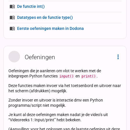
De functie int()
Datatypes en de functie type()
Eerste oefeningen maken in Dodona
Oefeningen
Dropd
Oefeningen die je aanleren om vlot te werken met de
inbegrepen Python functies
en
.
input()
print()
Deze functies maken invoer via het toetsenbord en uitvoer naar
het scherm (afdrukken) mogelijk.
Zonder invoer en uitvoer is interactie dmv een Python
programma/script niet mogelijk.
Je kunt al deze oefeningen maken nadat je de video’s uit
“Videoreeks 1: Input/print” hebt bekeken.
(Aanvulling: voor het oplossen van de laatste oefening uit deze