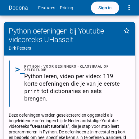
Toggle
Dodona
Sign in
Features
Pricing
Feat
Python-oefeningen bij Youtube
videoreeks UHasselt
Dirk Peeters
>_
PYTHON · VOOR BEGINNERS · KLASSIKAAL OF
ZELFSTUDIE
Python leren, video per video: 119
korte oefeningen die je van je eerste
tot dictionaries en sets
print
brengen.
Deze oefeningen werden geselecteerd en opgesteld als
begeleidende oefeningen bij de Nederlandstalige Youtube-
videoreeks
“UHasselt tutorials”
, die je stap voor stap leert
programmeren in Python. De oefeningen zijn meestal erg kort
en bedoeld om heel specifieke kennis in te oefenen, aangevuld