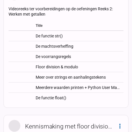
Videoreeks ter voorbereidingen op de oefeningen Reeks 2:
Werken met getallen
Title
Status
Status
Type
De functie str()
De machtsverheffing
De voorrangsregels
Floor division & modulo
Meer over strings en aanhalingstekens
Meerdere waarden printen + Python User Manual
De functie float()
Kennismaking met floor division en modulo
Dropd