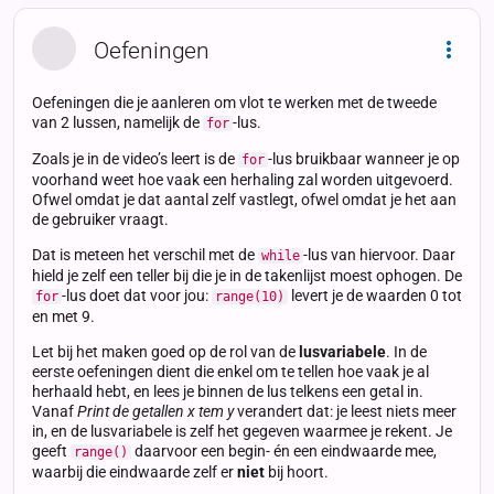
Oefeningen
Dropd
Oefeningen die je aanleren om vlot te werken met de tweede
van 2 lussen, namelijk de
-lus.
for
Zoals je in de video’s leert is de
-lus bruikbaar wanneer je op
for
voorhand weet hoe vaak een herhaling zal worden uitgevoerd.
Ofwel omdat je dat aantal zelf vastlegt, ofwel omdat je het aan
de gebruiker vraagt.
Dat is meteen het verschil met de
-lus van hiervoor. Daar
while
hield je zelf een teller bij die je in de takenlijst moest ophogen. De
-lus doet dat voor jou:
levert je de waarden 0 tot
for
range(10)
en met 9.
Let bij het maken goed op de rol van de
lusvariabele
. In de
eerste oefeningen dient die enkel om te tellen hoe vaak je al
herhaald hebt, en lees je binnen de lus telkens een getal in.
Vanaf
Print de getallen x tem y
verandert dat: je leest niets meer
in, en de lusvariabele is zelf het gegeven waarmee je rekent. Je
geeft
daarvoor een begin- én een eindwaarde mee,
range()
waarbij die eindwaarde zelf er
niet
bij hoort.