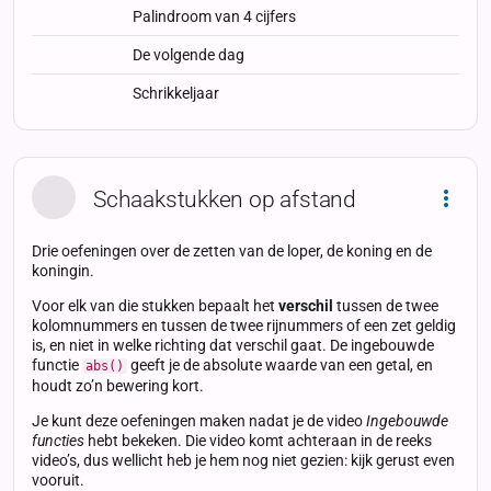
Palindroom van 4 cijfers
De volgende dag
Schrikkeljaar
Schaakstukken op afstand
Dropd
Drie oefeningen over de zetten van de loper, de koning en de
koningin.
Voor elk van die stukken bepaalt het
verschil
tussen de twee
kolomnummers en tussen de twee rijnummers of een zet geldig
is, en niet in welke richting dat verschil gaat. De ingebouwde
functie
geeft je de absolute waarde van een getal, en
abs()
houdt zo’n bewering kort.
Je kunt deze oefeningen maken nadat je de video
Ingebouwde
functies
hebt bekeken. Die video komt achteraan in de reeks
video’s, dus wellicht heb je hem nog niet gezien: kijk gerust even
vooruit.