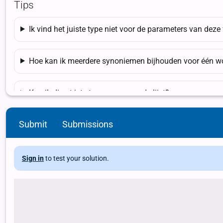
Submit
Submissions
Sign in
to test your solution.
def alle_synoniemen(bestandsnaam): # TODO # Zorg dat het bestand da
print(alle_synoniemen("kort.csv"))