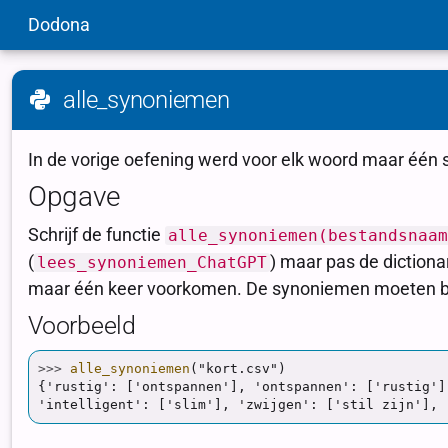
Dodona
alle_synoniemen