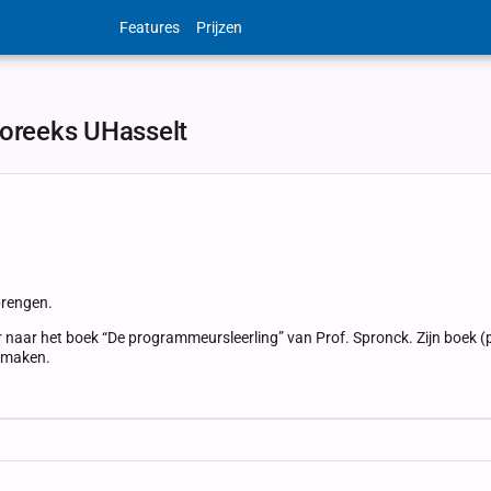
Features
Prijzen
eoreeks UHasselt
brengen.
r naar het boek “De programmeursleerling” van Prof. Spronck. Zijn boek (p
e maken.