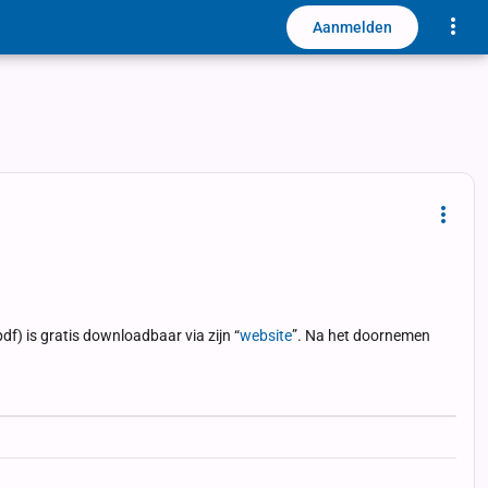
Toggle
Aanmelden
Dropd
df) is gratis downloadbaar via zijn “
website
”. Na het doornemen