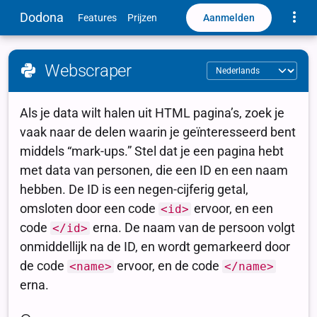
Toggle
Dodona
Aanmelden
Features
Prijzen
Webscraper