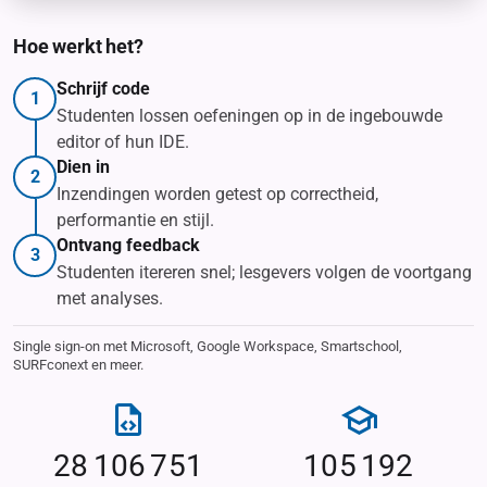
Hoe werkt het?
Schrijf code
1
Studenten lossen oefeningen op in de ingebouwde
editor of hun IDE.
Dien in
2
Inzendingen worden getest op correctheid,
performantie en stijl.
Ontvang feedback
3
Studenten itereren snel; lesgevers volgen de voortgang
met analyses.
Single sign-on met Microsoft, Google Workspace, Smartschool,
SURFconext en meer.
28106751 Ingediende oplossingen
105192 Studenten
Platform statistieken
28 106 751
105 192