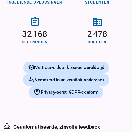
INGEDIENDE OPLOSSINGEN
STUDENTEN
32168 Oefeningen
2478 Scholen
32 168
2 478
OEFENINGEN
SCHOLEN
Vertrouwen & privacy
Vertrouwd door klassen wereldwijd
Verankerd in universitair onderzoek
Privacy-eerst, GDPR-conform
Geautomatiseerde, zinvolle feedback
Product