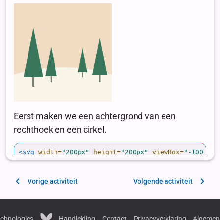
Vorige activiteit
Volgende activiteit
chnologies
Handleiding
Contact
Privacyverklaring
Algemen