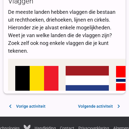
Vorige activiteit
Volgende activiteit
chnologies
Handleiding
Contact
Privacyverklaring
Algemen