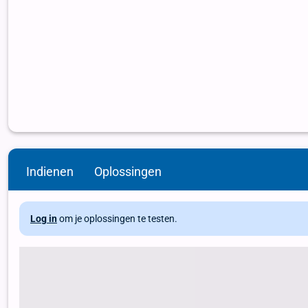
Indienen
Oplossingen
Log in
om je oplossingen te testen.
print( "Een boodschap" ). print( "Een boodschap' ) print( 'Een boodsch