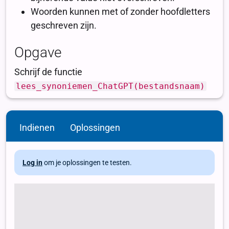
Indienen
Oplossingen
Log in
om je oplossingen te testen.
def lees_synoniemen_ChatGPT(bestandsnaam): # TODO #
Zorg dat het bestand dat je wil inlezen in dezelfde map staat als
dit .py bestand. # Zet onderstaande regel uit commentaar om
de functie lokaal te testen #
print(lees_synoniemen_ChatGPT("kort.csv"))