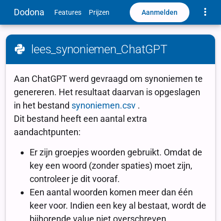
Toggle
Dodona
Aanmelden
Features
Prijzen
lees_synoniemen_ChatGPT