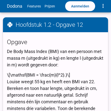
Toggle
Dodona
Aanmelden
Features
Prijzen
Hoofdstuk 1.2 - Opgave 12