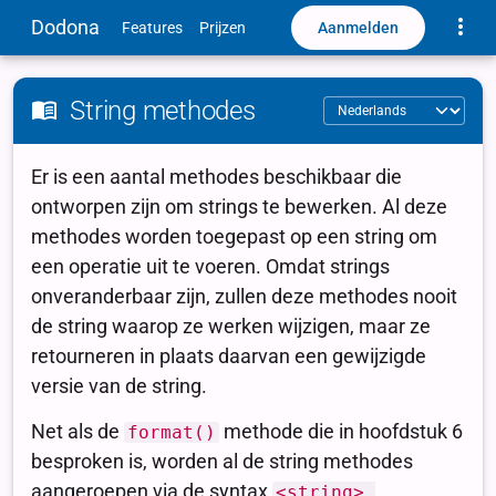
Toggle
Dodona
Aanmelden
Features
Prijzen
String methodes