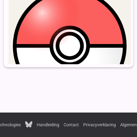
chnologies
Handleiding
Contact
Privacyverklaring
Algemen