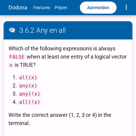
Toggle
Dodona
Aanmelden
Features
Prijzen
3.6.2 Any en all