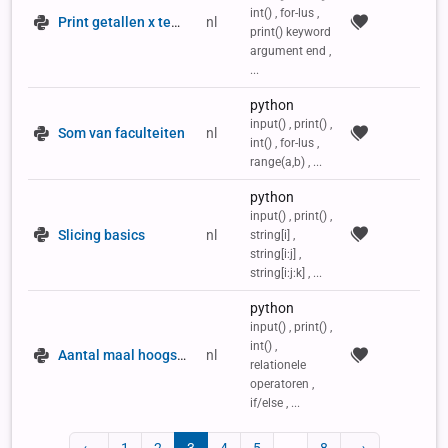
int() , for-lus ,
Print getallen x tem y op of af
nl
print() keyword
argument end ,
...
python
input() , print() ,
Som van faculteiten
nl
int() , for-lus ,
range(a,b) , ...
python
input() , print() ,
Slicing basics
nl
string[i] ,
string[i:j] ,
string[i:j:k] , ...
python
input() , print() ,
int() ,
Aantal maal hoogste waarde in de reeks
nl
relationele
operatoren ,
if/else , ...