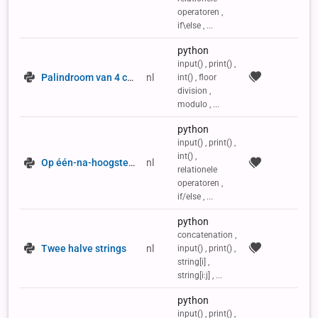
operatoren ,
if\else , ...
python
input() , print() ,
Palindroom van 4 cijfers
nl
int() , floor
division ,
modulo , ...
python
input() , print() ,
int() ,
Op één-na-hoogste waarde in de reeks
nl
relationele
operatoren ,
if/else , ...
python
concatenation ,
Twee halve strings
nl
input() , print() ,
string[i] ,
string[i:j] , ...
python
input() , print() ,