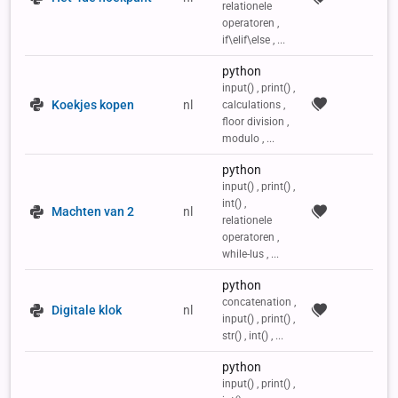
relationele
operatoren ,
if\elif\else , ...
python
input() , print() ,
Koekjes kopen
nl
calculations ,
floor division ,
modulo , ...
python
input() , print() ,
int() ,
Machten van 2
nl
relationele
operatoren ,
while-lus , ...
python
concatenation ,
Digitale klok
nl
input() , print() ,
str() , int() , ...
python
input() , print() ,