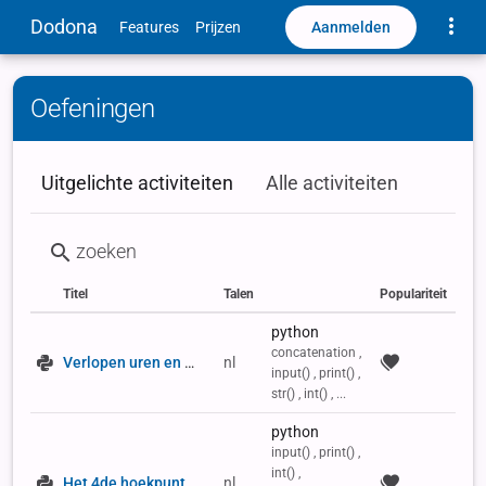
Toggle
Dodona
Aanmelden
Features
Prijzen
Oefeningen
Uitgelichte activiteiten
Alle activiteiten
Titel
Talen
Populariteit
Status
Type
Labels
python
concatenation ,
Verlopen uren en minuten
nl
input() , print() ,
str() , int() , ...
python
input() , print() ,
int() ,
Het 4de hoekpunt
nl