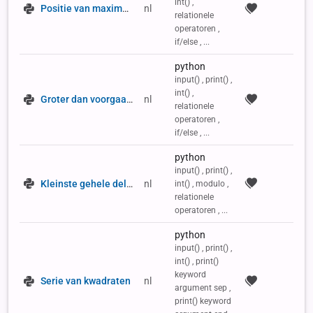
int() ,
Positie van maximum waarde
nl
relationele
operatoren ,
if/else , ...
python
input() , print() ,
int() ,
Groter dan voorgaande in reeks
nl
relationele
operatoren ,
if/else , ...
python
input() , print() ,
Kleinste gehele deler
nl
int() , modulo ,
relationele
operatoren , ...
python
input() , print() ,
int() , print()
keyword
Serie van kwadraten
nl
argument sep ,
print() keyword