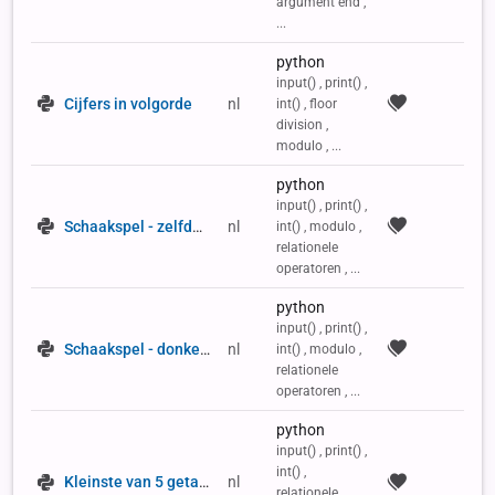
argument end ,
...
python
input() , print() ,
Cijfers in volgorde
nl
int() , floor
division ,
modulo , ...
python
input() , print() ,
Schaakspel - zelfde kleur
nl
int() , modulo ,
relationele
operatoren , ...
python
input() , print() ,
Schaakspel - donker veld
nl
int() , modulo ,
relationele
operatoren , ...
python
input() , print() ,
int() ,
Kleinste van 5 getallen
nl
relationele