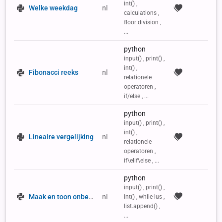
int() ,
Welke weekdag
nl
calculations ,
floor division ,
...
python
input() , print() ,
int() ,
Fibonacci reeks
nl
relationele
operatoren ,
if/else , ...
python
input() , print() ,
int() ,
Lineaire vergelijking
nl
relationele
operatoren ,
if\elif\else , ...
python
input() , print() ,
Maak en toon onbepaalde getallenlijst
nl
int() , while-lus ,
list.append() ,
...