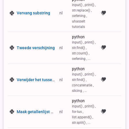
input() , print() ,
str.replace() ,
Vervang substring
nl
oefening ,
uhasselt
tutorials
python
input() , print() ,
Tweede verschijning
nl
str.find() ,
str.count() ,
oefening , ...
python
input() , print() ,
Verwijder het tussenstuk
nl
str.find() ,
concatenatie ,
slicing , ...
python
input() , print() ,
Maak getallenlijst van string
nl
for-lus ,
list.append() ,
str.split() , ...