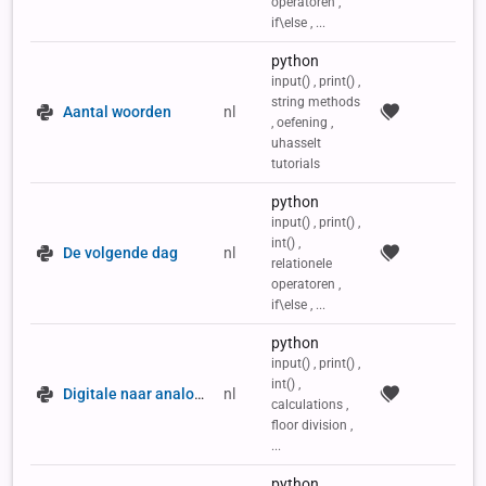
operatoren ,
if\else , ...
python
input() , print() ,
string methods
Aantal woorden
nl
, oefening ,
uhasselt
tutorials
python
input() , print() ,
int() ,
De volgende dag
nl
relationele
operatoren ,
if\else , ...
python
input() , print() ,
int() ,
Digitale naar analoge klok
nl
calculations ,
floor division ,
...
python