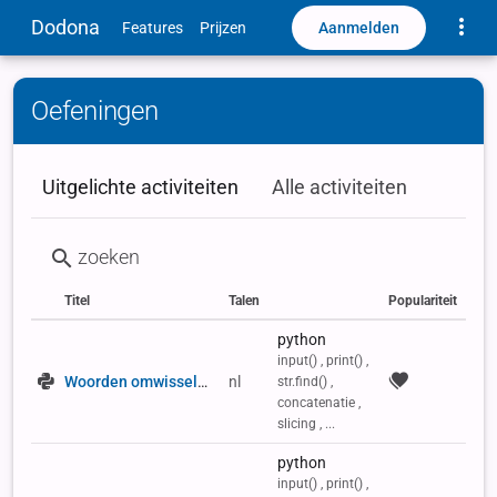
Toggle
Dodona
Aanmelden
Features
Prijzen
Oefeningen
Uitgelichte activiteiten
Alle activiteiten
Titel
Talen
Populariteit
Status
Type
Labels
python
input() , print() ,
Woorden omwisselen
nl
str.find() ,
concatenatie ,
slicing , ...
python
input() , print() ,