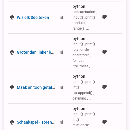
python
concatenation ,
Wis elk 3de teken
nl
input() , print() ,
modulo ,
range() , ...
python
input() , print() ,
relationele
Groter dan linker buur
nl
operatoren ,
for-lus ,
if/elif/else , ...
python
input() , print() ,
Maak en toon getallenlijst
nl
int() ,
list.append() ,
oefening , ...
python
input() , print() ,
int() ,
Schaakspel - Toren aan zet
nl
relationele