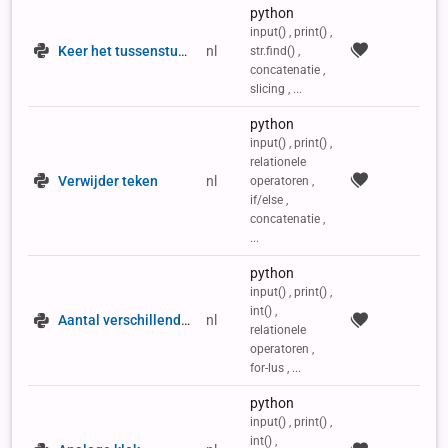
python
input() , print() ,
Keer het tussenstuk om
nl
str.find() ,
concatenatie ,
slicing , ...
python
input() , print() ,
relationele
Verwijder teken
nl
operatoren ,
if/else ,
concatenatie ,
...
python
input() , print() ,
int() ,
Aantal verschillende waarden
nl
relationele
operatoren ,
for-lus , ...
python
input() , print() ,
int() ,