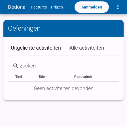
Toggle
Dodona
Aanmelden
Features
Prijzen
Oefeningen
Uitgelichte activiteiten
Alle activiteiten
Titel
Talen
Populariteit
Status
Type
Labels
Geen activiteiten gevonden