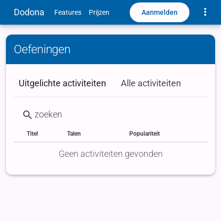
Toggle
Dodona
Aanmelden
Features
Prijzen
Oefeningen
Uitgelichte activiteiten
Alle activiteiten
Titel
Talen
Populariteit
Status
Type
Labels
Geen activiteiten gevonden