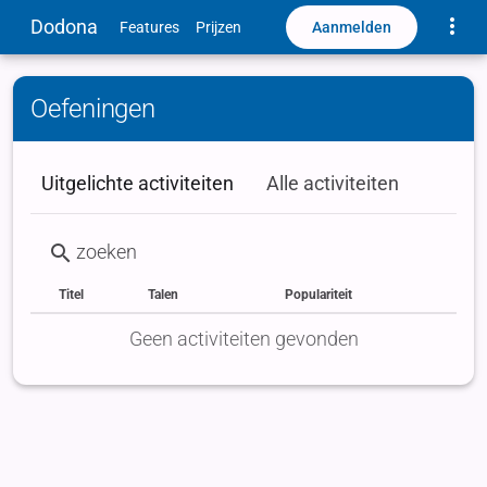
Toggle
Dodona
Aanmelden
Features
Prijzen
Oefeningen
Uitgelichte activiteiten
Alle activiteiten
Titel
Talen
Populariteit
Status
Type
Labels
Geen activiteiten gevonden